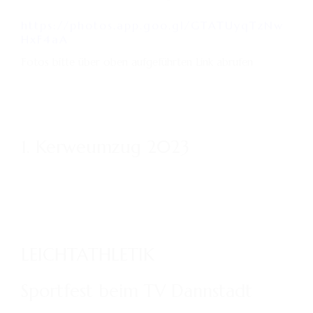
https://photos.app.goo.gl/GTATUyqTzNw
HxF4aA
Fotos bitte über oben aufgeführten Link abrufen
1. Kerweumzug 2023
LEICHTATHLETIK
Sportfest beim TV Dannstadt