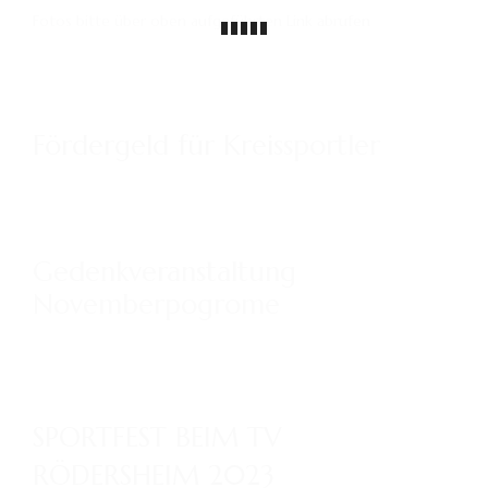
Fotos bitte über oben aufgeführten Link abrufen
Fördergeld für Kreissportler
Gedenkveranstaltung
Novemberpogrome
SPORTFEST BEIM TV
RÖDERSHEIM 2023