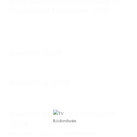
beim KiLa-Mehrkampf-Finale in
Frankenthal November 2025
Sportfest 2025
Wandertag 2025
Sportfest beim TV Rödersheim
2024
https://photos.app.goo.gl/oAAfpmYRmba9d3Ct5