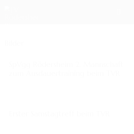
HOME
Bilder
TEAM
SpVgg Rödersheim 2. Mannschaft
VORSTAND
zum Ausdauertraining beim TVR
ÜBUNGSLEITER
ANSPRECHPARTNER
SPORTANGEBOTE
Erster Samstagtreff beim TVR
AKTUELLES
ARCHIV